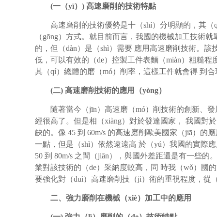
(
一（yī）) 高速磨削的技術特點
高速磨削的技術優勢是十（shí）分明顯的，其（qí）
（gōng）方式。就目前而言，我國的機械加工技術就
的，但（dàn）是（shì）需要 應用高速磨削技術。該技
低，可以有效的（de）控製工件表麵（miàn）粗糙程
其（qí）總體的磨（mó）削率，這樣工件就會得 到
(
二) 高速磨削技術的應用（yòng）
隨著當今（jīn）高速磨（mó）削技術的創新、發
經很高了。但是相（xiàng）對於發達國家， 我國對於
缺的。像 45 到 60m/s 的高速磨削歐美國家（jiā）的
一點，但是（shì）依然遠遠高 於（yú）我國的實際
50 到 80m/s 之間（jiān），與國外差距還是有一
業對該技術的（de）采納度較高，同 時我（wǒ）國
要強化對（duì）高速磨削技（jì）術的重視程度，從（c
二、強力磨削在機械（xiè）加工中的應用
(
一) 強力（lì）磨削的（de）技術特點