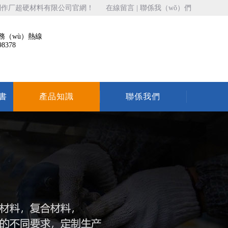
冻制作厂超硬材料有限公司官網！
在線留言
|
聯係我（wǒ）們
務（wù）熱線
98378
）書
產品知識
聯係我們