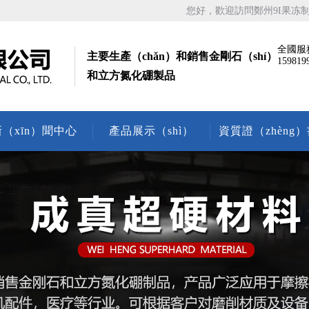
您好，歡迎訪問鄭州9I果
全國服
主要生產（chǎn）和銷售金剛石（shí）
159819
和立方氮化硼製品
新（xīn）聞中心
產品展示（shì）
資質證（zhèng