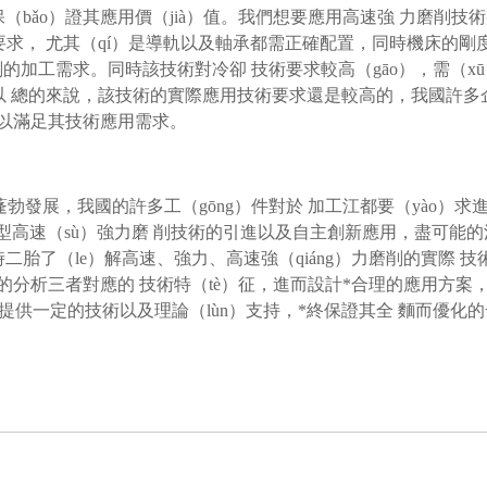
保（bǎo）證其應用價（jià）值。我們想要應用高速強 力磨削技
的要求， 尤其（qí）是導軌以及軸承都需正確配置，同時機床的剛
削的加工需求。同時該技術對冷卻 技術要求較高（gāo），需（xū
所以 總的來說，該技術的實際應用技術要求還是較高的，我國許多
才可以滿足其技術應用需求。
的蓬勃發展，我國的許多工（gōng）件對於 加工江都要（yào）求
強新型高速（sù）強力磨 削技術的引進以及自主創新應用，盡可能的
時二胎了（le）解高速、強力、高速強（qiáng）力磨削的實際 技
）的分析三者對應的 技術特（tè）征，進而設計*合理的應用方案
發展提供一定的技術以及理論（lùn）支持，*終保證其全 麵而優化