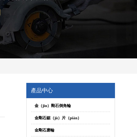
產品中心
金（jīn）剛石倒角輪
金剛石鋸（jù）片（piàn）
金剛石磨輪