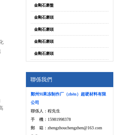
金剛石磨盤
金剛石磨頭
金剛石磨頭
力
金剛石磨頭
化
進
金剛石磨頭
聯係我們
）
鄭州9I果冻制作厂（zhēn）超硬材料有限
加
公司
高
聯係人：程先生
手 機：15981998378
郵 箱：zhengzhouchengzhen@163.com