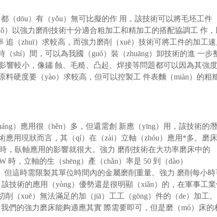
中都（dōu）有（yǒu）無可比擬的作 用，該技術可以將毛坯工件
suǒ）以強力磨削技術十分適合粗加工和精加工的搭配協調工 作，
追（zhuī）求較高，而強力磨削（xuē）技術可將工件的加工速
shí）間，可以為我國（guó）裝（zhuāng）卸技術的進 一步
n）影響較小，像鏽 蝕、毛糙、凸起、焊接等問題都可以因為其強
原料硬度要（yào）求較高，但可以控製工 件表麵（miàn）的粗
ng）應用很（hěn）多，但還需創 新應（yīng）用，該技術的
應用現狀而言，其（qí）在（zài）立軸（zhóu）應用*多。磨
．3kW 時，臥軸應用的影響就很大。強力 磨削技術在大功率磨床中的
時，立軸的生（shēng）產（chǎn）率是 50 到（dào）
uān）。但這時需限製其單位時間內的金屬磨削重量。強力 磨削每小時
mm。該技術的應用（yòng）優勢還是很明顯（xiǎn）的，在軍事工
規切削（xuē）無法滿足的加（jiā）工工（gōng）件的（de）加工
o）我們的強力磨床能夠適應其實 際需要即可，但是磨（mó）床的