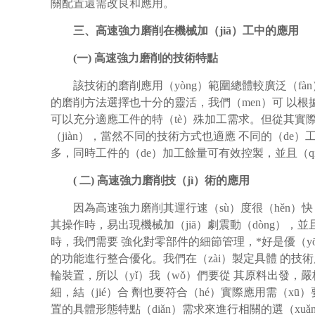
關配置還需改良和應用。
三、高速強力磨削在機械加（jiā）工中的應用
(
一) 高速強力磨削的技術特點
該技術的磨削應用（yòng）範圍總體較廣泛（fàn
的磨削方法選擇也十分的靈活，我們（men）可 以根
可以充分適應工件的特（tè）殊加工需求。但從其實際（
（jiàn），當然不同的技術方式也適應 不同的（de
多，同時工件的（de）加工餘量可有效控製，並且（qi
(
二) 高速強力磨削技（jì）術的應用
因為高速強力磨削其運行速（sù）度很（hěn）快
其操作時，易出現機械加（jiā）劇震動（dòng），
時，我們需要 強化對零部件的細節管理，*好是優（y
的功能進行整合優化。我們在（zài）製定具體 的技術應用
輪裝置，所以（yǐ）我（wǒ）們要從 其原料出發，嚴格
細，結（jié）合 劑也要符合（hé）實際應用需（xū
置的具體形態特點（diǎn）需求來進行相關的選（xu