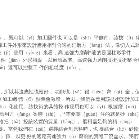
）。既可以（yǐ）加工圓件也 可以是（shì）平麵件。該技（jì）
據工件外形來設計應用相對合適的消磨方（fāng）法，像切入式
jì）應用（yòng）來看，高 速強力磨削*適的是圓柱形零件
）工件（jiàn）外形特點，以適應為準。高速強力磨削技術技術整 合
ě）還可以控製工 件的粗糙度（dù）。
，所以其適應性也較好， 功能也（yě）很（hěn）齊（qí）全，
並且加工總 體（tǐ）熱量會激增，所以，我們在應用該技術設計加
ōu）化使用。該技術的具體操 作應用也可以（yǐ）根據磨（mó
方（fāng）案時（shí），*需要關（guān）注的就是砂（shā
把（bǎ）控該裝置的質量（liàng）。磨料需足夠的精（jīng）
）要。當然我們在（zài）選擇結合劑原料時，也 要結合（hé）砂
ǎn）擇，以更 好的適應高速強力（lì）磨削的實際工況需求。我們