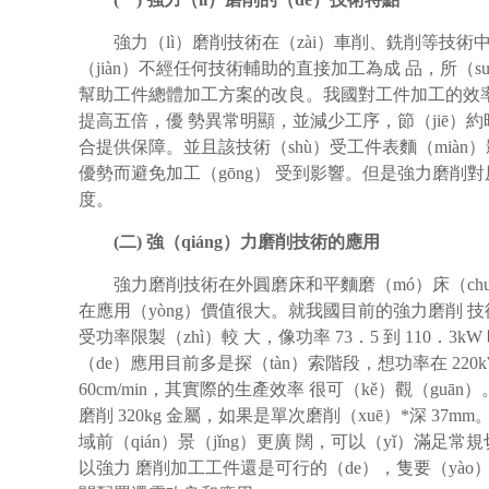
強力（lì）磨削技術在（zài）車削、銑削等技術
（jiàn）不經任何技術輔助的直接加工為成 品，所（
幫助工件總體加工方案的改良。我國對工件加工的效率 
提高五倍，優 勢異常明顯，並減少工序，節（jiē）約時（
合提供保障。並且該技術（shù）受工件表麵（mià
優勢而避免加工（gōng） 受到影響。但是強力磨削對
度。
(
二) 強（qiáng）力磨削技術的應用
強力磨削技術在外圓磨床和平麵磨（mó）床（chuá
在應用（yòng）價值很大。就我國目前的強力磨削 技術
受功率限製（zhì）較 大，像功率 73．5 到 110
（de）應用目前多是探（tàn）索階段，想功率在 220kW 
60cm/min，其實際的生產效率 很可（kě）觀（g
磨削 320kg 金屬，如果是單次磨削（xuē）*深 37
域前（qián）景（jǐng）更廣 闊，可以（yǐ）滿足常
以強力 磨削加工工件還是可行的（de），隻要（yà