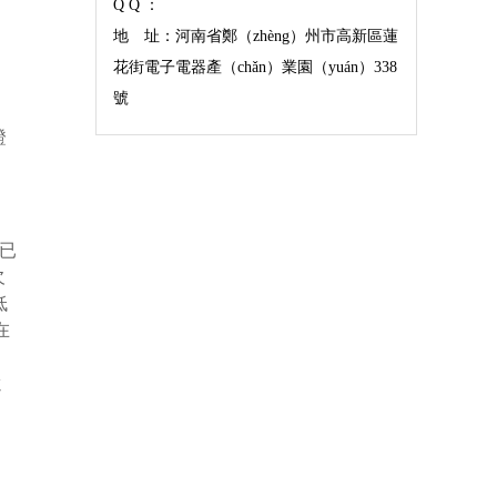
Q Q ：
地 址：河南省鄭（zhèng）州市高新區蓮
花街電子電器產（chǎn）業園（yuán）338
號
證
障已
欠
低
在
）
還