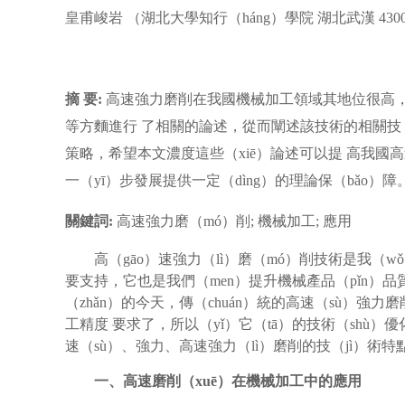
皇甫峻岩 （湖北大學知行（háng）學院 湖北武漢 4300
摘 要:
高速強力磨削在我國機械加工領域其地位很高，
等方麵進行 了相關的論述，從而闡述該技術的相關技（
策略，希望本文濃度這些（xiē）論述可以提 高我國
一（yī）步發展提供一定（dìng）的理論保（bǎo）障
關鍵詞:
高速強力磨（mó）削; 機械加工; 應用
高（gāo）速強力（lì）磨（mó）削技術是我（wǒ）
要支持，它也是我們（men）提升機械產品（pǐn）
（zhǎn）的今天，傳（chuán）統的高速（sù）
工精度 要求了，所以（yǐ）它（tā）的技術（shù）
速（sù）、強力、高速強力（lì）磨削的技（jì）術特
一、高速磨削（xuē）在機械加工中的應用