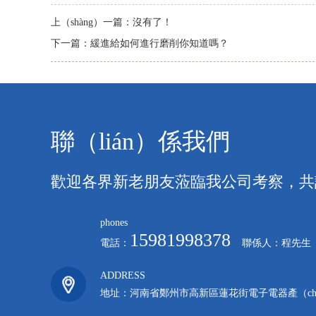
上（shàng）一篇：
沒有了！
下一篇：
緩進給如何進行磨削你知道嗎？
聯（lián）係我們
歡迎各界新老朋友蒞臨我公司考察，共
phones
15981998378
電話：
聯係人：程先生
ADDRESS
地址：河南省鄭州市高新區蓮花街電子電器產（chǎ