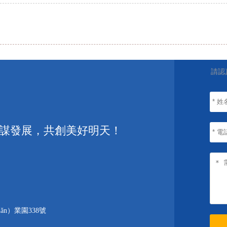
請認
謀發展，共創美好明天！
n）業園338號