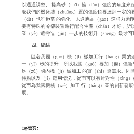
以通過調整、 提高砂（shā）輪（lún）強度的角度來
麽我們的機床裝（zhuāng）置的強度也要達到一定
（dù）也許適當 的強化，以適應高（gāo）速強力磨
要有特殊的冷卻裝置進行配合生產（chǎn）才好，
業（yè）還需進（jìn）一步的技術升（shēng）級
四、總結
隨著我國（guó）機（jī）械加工行（háng）業
一（yī）步的提升，所以我國（guó）要加（jiā）
足（zú）國內機（jī）械加工 的實（shí）際需求。同
特點以及（jí）應用情況，從而可以有針對性（xìng
從而為我國機械（xiè）加工 行（háng）業的創新
展。
tag標簽: