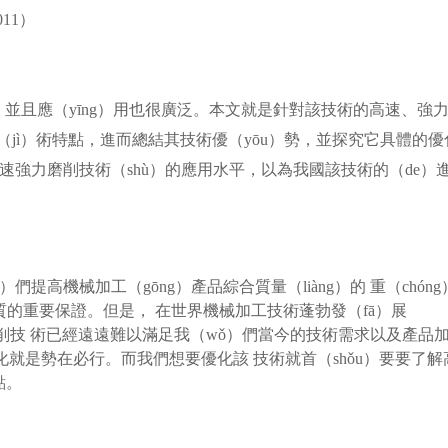
11）
並且應（yīng）用也很廣泛。本文就是針對該技術的高速、強
jì）術特點，進而總結其技術優（yōu）勢，並探究它具體的優
高速強力磨削技術（shù）的應用水平，以為我國該技術的（de）
。
們提高機械加工（gōng）產品綜合質量（liàng）的 重（chóng
品質的重要保證。但是， 在世界機械加工技術蓬勃發（fā）展
強力磨削技 術已經遠遠難以滿足我（wǒ）們當今的技術需求以及產品
優化就是勢在必行。而我們想要優化該 技術就首（shǒu）要要了解
點。